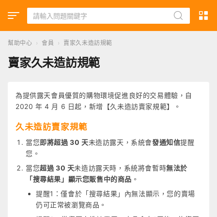
幫助中心
›
會員
›
賣家久未造訪規範
賣家久未造訪規範
為提供露天會員優質的購物環境促進良好的交易體驗，自
2020 年 4 月 6 日起，新增【久未造訪賣家規範】。
久未造訪賣家規範
當您
即將超過 30 天
未造訪露天，系統會
發通知信
提醒
您。
當您
超過 30 天
未造訪露天時，系統將會暫時
無法於
「搜尋結果」顯示您販售中的商品
。
提醒1：僅會於「搜尋結果」內無法顯示，您的賣場
仍可正常被瀏覽商品。