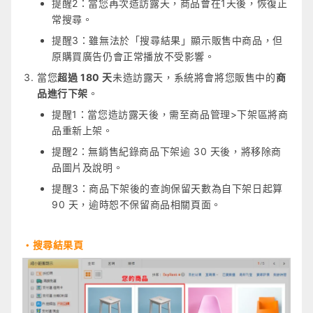
提醒2：當您再次造訪露天，商品會在1天後，恢復正
常搜尋。
提醒3：雖無法於「搜尋結果」顯示販售中商品，但
原購買廣告仍會正常播放不受影響。
當您
超過 180 天
未造訪露天，系統將會將您販售中的
商
品進行下架
。
提醒1：當您造訪露天後，需至商品管理>下架區將商
品重新上架。
提醒2：無銷售紀錄商品下架逾 30 天後，將移除商
品圖片及說明。
提醒3：商品下架後的查詢保留天數為自下架日起算
90 天，逾時恕不保留商品相關頁面。
・搜尋結果頁