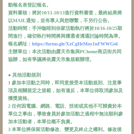
動報名表登記報名。
資料審核：將於10/11-10/13進行資料審查，最終結果將
以MAIL通知，並有專人與您聯繫，不另行公告。
活動時間：手沖咖啡到你家活動執行將於10/16-10/25期
間進行，確切執行時間將與獲選者溝通討論時間為準。
報名網址：
https://forms.gle/XzCgHeMoy1nFWWGs6
主辦單位：本次活動由露天市集與PChome商店街共同
協辦，如有爭議將依露天市集規範辦理。
● 其他活動規則
1 參加本活動之同時，即同意接受本活動規則、注意事
項及相關規定之規範，如有違反，本單位得取消參加及
獲獎資格。
2 任何因電腦、網路、電話、技術或其他不可歸責於本
單位之事由，導致會員於參加活動之過程中無法順利參
加本活動者，本單位概不負責。
3 本單位將保留活動修改、變更及終止之權利。修改後