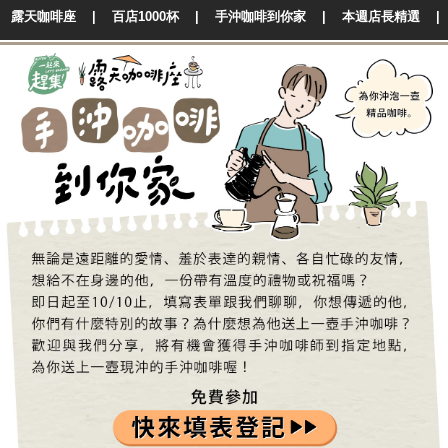
露天咖啡座
|
百店1000杯
|
手沖咖啡到你家
|
本週店長精選
|
更多