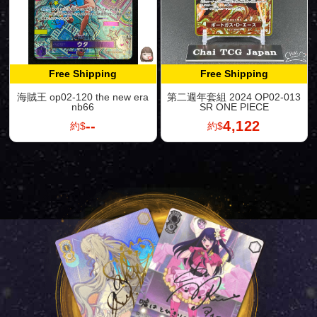
Free Shipping
Free Shipping
海賊王 op02-120 the new era
第二週年套組 2024 OP02-013
nb66
SR ONE PIECE
--
4,122
約$
約$