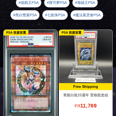
遊戲王PSA
寶可夢PSA
海賊王PSA
黑白雙翼PSA
七龍珠PSA
魔法風雲會PSA
PSA 投資首選
PSA 投資首選
Free Shipping
青眼白龍25週年 雷狼龍套組
11,769
約$