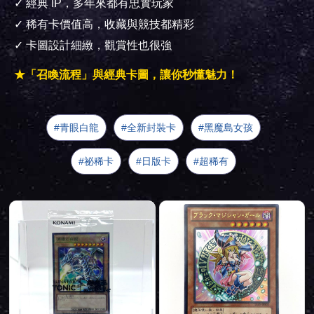
✓ 經典 IP，多年來都有忠實玩家
✓ 稀有卡價值高，收藏與競技都精彩
✓ 卡圖設計細緻，觀賞性也很強
★「召喚流程」與經典卡圖，讓你秒懂魅力！
青眼白龍
全新封裝卡
黑魔島女孩
祕稀卡
日版卡
超稀有