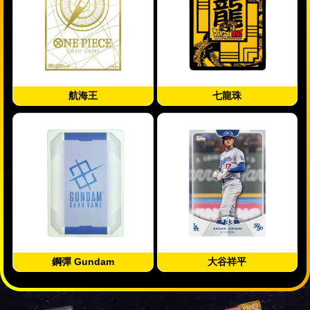
航海王
七龍珠
鋼彈 Gundam
大谷祥平