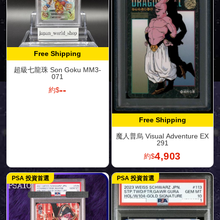
Free Shipping
超級七龍珠 Son Goku MM3-
071
--
約$
Free Shipping
魔人普烏 Visual Adventure EX
291
4,903
約$
PSA 投資首選
PSA 投資首選