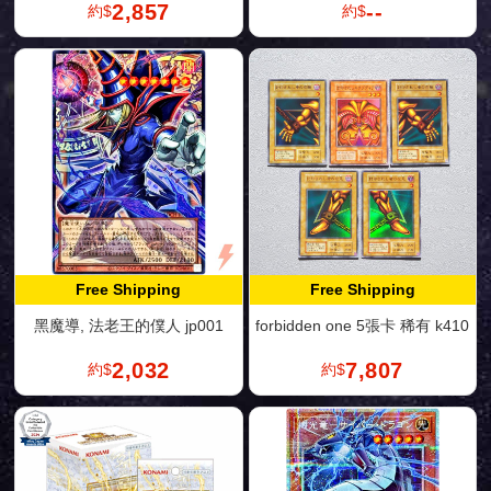
2,857
--
約$
約$
Free Shipping
Free Shipping
黑魔導, 法老王的僕人 jp001
forbidden one 5張卡 稀有 k410
2,032
7,807
約$
約$