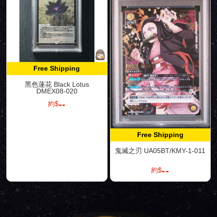
Free Shipping
黑色蓮花 Black Lotus
DMEX08-020
--
約$
Free Shipping
鬼滅之刃 UA05BT/KMY-1-011
--
約$