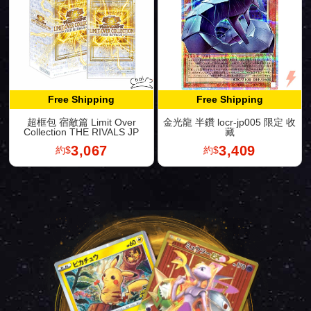
Free Shipping
Free Shipping
超框包 宿敵篇 Limit Over
金光龍 半鑽 locr-jp005 限定 收
Collection THE RIVALS JP
藏
3,067
3,409
約$
約$