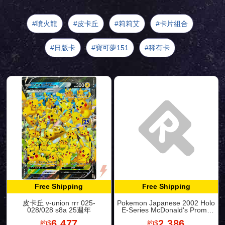
噴火龍
皮卡丘
莉莉艾
卡片組合
日版卡
寶可夢151
稀有卡
Free Shipping
Free Shipping
皮卡丘 v-union rrr 025-
Pokemon Japanese 2002 Holo
028/028 s8a 25週年
E-Series McDonald's Promo
FQ37
6,477
2,386
約$
約$