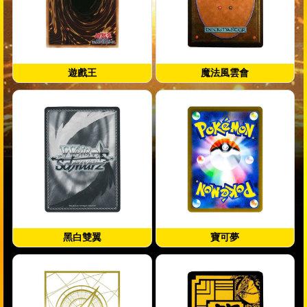
遊戲王
魔法風雲會
黑白雙翼
寶可夢