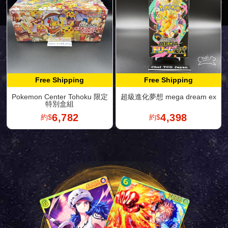
Free Shipping
Free Shipping
Pokemon Center Tohoku 限定
超級進化夢想 mega dream ex
特別盒組
6,782
4,398
約$
約$