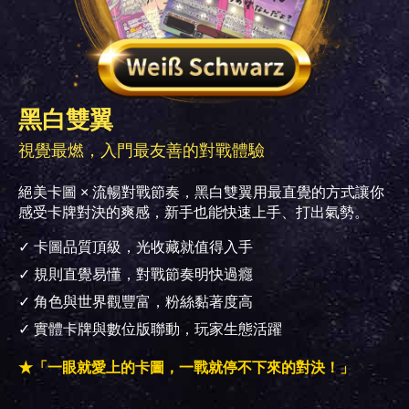
黑白雙翼
視覺最燃，入門最友善的對戰體驗
絕美卡圖 × 流暢對戰節奏，黑白雙翼用最直覺的方式讓你
感受卡牌對決的爽感，新手也能快速上手、打出氣勢。
✓ 卡圖品質頂級，光收藏就值得入手
✓ 規則直覺易懂，對戰節奏明快過癮
✓ 角色與世界觀豐富，粉絲黏著度高
✓ 實體卡牌與數位版聯動，玩家生態活躍
★「一眼就愛上的卡圖，一戰就停不下來的對決！」