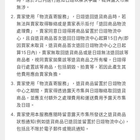
無涉。
賣家使用「物流直寄服務」，日翊退回退貨商品時，若
無法與賣家取得聯絡或是賣家表示拒付「退回商品物流
處理費」，賣家同意日翊得將商品留置於日翊物流中
心，且自退貨商品首次退回日翊物流中心起算15日內(即
因買家未取貨，退貨商品首次退回日翊物流中心之日起
算15日內)，賣家無取回退貨商品或是日翊無法退回該等
商品者，視同賣家拋棄該等退貨商品之所有權，日翊得
自行處置該等商品，包括銷毀、拍賣等，若因此產生其
他費用應由賣家負擔。
賣家使用「物流直寄服務」，退貨商品留置於日翊物流
中心之期間，賣家得透過露天市集與日翊聯絡取回退貨
商品，並應支付額外之處理費用和運送費用予露天市集
及日翊。
賣家使用本服務應隨時留意露天市集所發送之退貨商品
狀態通知(例如退貨商品已退回並留置於日翊物流中心)，
包括且不限於電子郵件或簡訊通知。