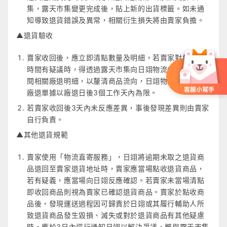
集，露天市集變更完成後，貼上新的出貨標籤。如未通
知導致退貨錯誤及異常，相關衍生損失將由賣家負擔。
▲退貨驗收
賣家收回後，應立即清點數量及明細，若賣家對於退貨
時間有疑議時，得透過露天市集向日翊物流中心申請調
閱相關廠退明細，以釐清商品流向，日翊物流中心調閱
廠退單據以廠退日後3個工作天內為限。
若賣家收回後3天內未反應差異，事後發現差異則由賣家
自行負責。
▲其他退貨規範
賣家使用「物流直寄服務」，日翊將逾期未取之退貨商
品退回至賣家退貨地址時，賣家應當場點收退貨商品，
若有疑義，應當場向日翊反應確認。若賣家未當場清點
即收回商品則視為賣家已確認退貨商品。賣家於點收商
品後，發現運送過程因可歸責於日翊或其履行輔助人所
致退貨商品發生毀損、滅失或對於退貨商品有其他疑慮
時，應於3日內逕行通知日翊以解決爭議，概與露天市集