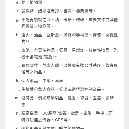
動、植物類。
證件類：諸如准考證、護照、機票類等。
不能再複製之圖、稿、卡帶、磁碟、重要文件或其他
同性質之物品等。
煙火、油品、瓦斯瓶、稀釋劑等易燃、揮發、腐蝕性
物品。
電池、有毒性物品、氣體、易爆炸、放射性物品、汽
機車蓄電池(電瓶)。
具危險性、危害人體、環境或有違公共秩序、善良風
俗等之物品。
個人藥品、中藥、草藥。
生鮮蔬果魚肉食品、低溫或需恆溫控制商品。
易碎品，例如玻璃製品、線香、瓷器、玉器、瓷磚
等。
精密儀器：3C產品(電視、電器、電腦、手機…等)、
特殊功能之儀器、GPS等。
逾期即失其效果或目的之節慶物品。