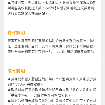
▲特殊門市、外島地區、偏遠地區，農曆春節等運送高峰期
則可能需較長配送天數。(如因特殊情況影響配送天數時將
逕行公告於露天拍賣網站。)
寄件說明
賣家可於露天列印託運單並黏貼於包裝完整的包裹上，前往
任一全家便利商店門市交寄。賣家也可選擇記下寄件編號，
前往全家便利商店門市操作Famiport印出託運單交寄商品。
取件說明
▲貨到門市露天將發送簡訊與E-mail通知買家，買家須於貨
到門市7天內完成取貨。
▲取貨付款訂單於取貨時請告知門市人員「收件人姓名」與
「手機末3碼」，完成付款即可領取包裹。
▲買家若逾期未取貨包裹將退回賣家指定退貨門市，並累計