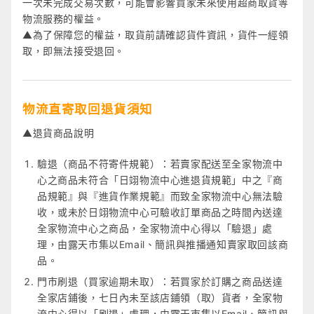
一次未完成交易次數，可能會影響買家未來使用超商取貨等
物流服務的權益。
▲為了保障您的權益，取貨前請確認貨件資訊，貨件一經領
取，即無法接受退回。
物流直寄取回退貨須知
▲退貨商品說明
驗退（商品不符寄件規範）：若賣家配送至全家物流中
心之商品未符合「日翊物流中心進退貨規範」中之『商
品規範』與『進貨作業規範』而致全家物流中心無法驗
收，或未於日翊物流中心可驗收訂單商品之時間內送達
全家物流中心之商品，全家物流中心得以「驗退」處
理，由露天市集以Email、簡訊與推播通知賣家取回該商
品。
門市刷退（買家逾期未取）：若買家於訂購之商品送達
全家店鋪後，七日內未至該店鋪領（取）貨者，全家物
流中心得以「刷退」處理，由露天市集以Email、簡訊與