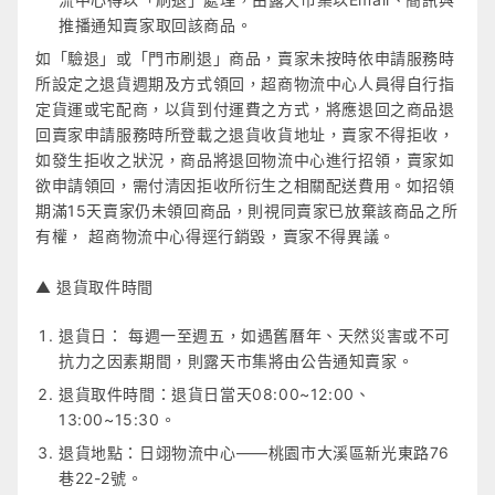
推播通知賣家取回該商品。
如「驗退」或「門市刷退」商品，賣家未按時依申請服務時
所設定之退貨週期及方式領回，超商物流中心人員得自行指
定貨運或宅配商，以貨到付運費之方式，將應退回之商品退
回賣家申請服務時所登載之退貨收貨地址，賣家不得拒收，
如發生拒收之狀況，商品將退回物流中心進行招領，賣家如
欲申請領回，需付清因拒收所衍生之相關配送費用。如招領
期滿15天賣家仍未領回商品，則視同賣家已放棄該商品之所
有權， 超商物流中心得逕行銷毀，賣家不得異議。
▲ 退貨取件時間
退貨日： 每週一至週五，如遇舊曆年、天然災害或不可
抗力之因素期間，則露天市集將由公告通知賣家。
退貨取件時間：退貨日當天08:00~12:00、
13:00~15:30。
退貨地點：日翊物流中心——桃園市大溪區新光東路76
巷22-2號。