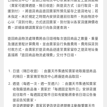
（賣家可選擇週退、隔日收退）與退貨方式（自行取貨、貨
運到付），將退貨商品退回賣家所預先留存之退貨地址；若
未指定，未於規定之時間內安排貨運前往取件，則由物流中
心以「貨到付款」方式送回賣家，到付皆以各家貨運牌價收
費，詳細金額請賣家自行向各貨運查詢。
退回商品物流處理費將由日翊視每次退回商品之數量、重量
及運送里程計算費用，並由賣家自行負擔費用。費用採貨到
付款方式，由賣家於退貨商品送達至賣家留存之退貨地址後
直接將「退回商品物流處理費」交付予日翊。
日退（隔日收退）：由露天市集通知賣家收取廠退商品
的隔日，賣家需至物流中心將廠退商品取回。
週退（每週一次，週一至週六）：由露天市集通知賣家
收取廠退商品後，賣家於「每週固定取件日」安排貨運
前往取件。每週固定取件日如有變動將會依日翊公告後
提前告知賣家。
退貨週期變更: 賣家若更改退貨週期需主動聯繫露天市