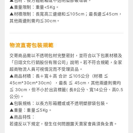
▲包材：長方體紙箱或不透明塑膠破壞袋。
▲重量限制：重量<5Kg。
▲材積限制：長寬高三邊總和≦105cm；最長邊≦45cm，
其他兩邊則需均≦30cm。
物流直寄包裝規範
交寄商品需以不透明包材完整密封，並符合以下包裹材積及
「日翊文化行銷股份有限公司」說明。若不符合規範，全家
超商物流人員可視情況而不受理貨品。
▲商品材積：長＋寬＋高 合計 ≦105公分（材積 ≦
45cm*30cm*30cm），最長 ≦ 45cm，其他兩邊則需均
≦ 30cm，但不小於出貨標籤( 長8公分、寬14公分、高0.5
公分)。
▲包裝規格：以長方形箱體或或不透明塑膠袋包裝。
▲重量：重量≦5Kg。
▲商品特性：
若違反以下規定，發生任何問題露天賣家會員須負全責。