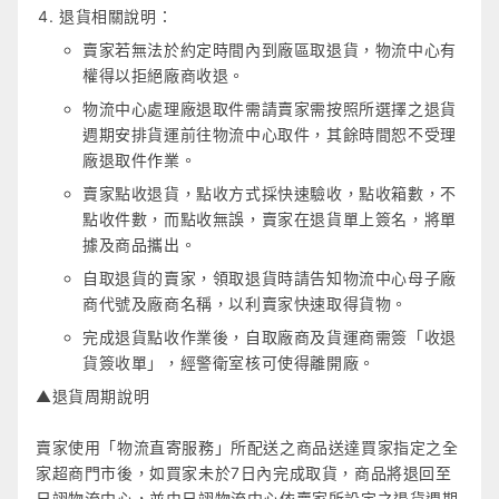
退貨相關說明：
賣家若無法於約定時間內到廠區取退貨，物流中心有
權得以拒絕廠商收退。
物流中心處理廠退取件需請賣家需按照所選擇之退貨
週期安排貨運前往物流中心取件，其餘時間恕不受理
廠退取件作業。
賣家點收退貨，點收方式採快速驗收，點收箱數，不
點收件數，而點收無誤，賣家在退貨單上簽名，將單
據及商品攜出。
自取退貨的賣家，領取退貨時請告知物流中心母子廠
商代號及廠商名稱，以利賣家快速取得貨物。
完成退貨點收作業後，自取廠商及貨運商需簽「收退
貨簽收單」，經警衛室核可使得離開廠。
▲退貨周期說明
賣家使用「物流直寄服務」所配送之商品送達買家指定之全
家超商門市後，如買家未於7日內完成取貨，商品將退回至
日翊物流中心，並由日翊物流中心依賣家所設定之退貨週期