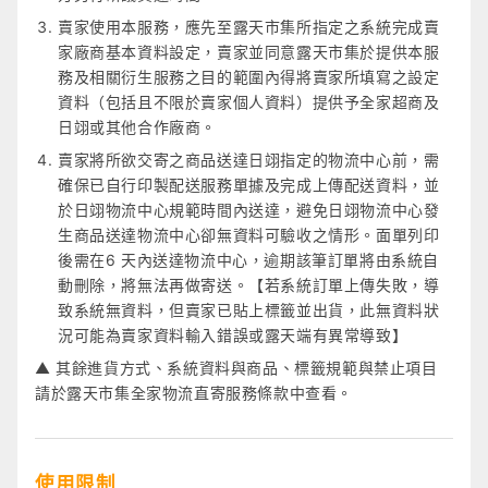
賣家使用本服務，應先至露天市集所指定之系統完成賣
家廠商基本資料設定，賣家並同意露天市集於提供本服
務及相關衍生服務之目的範圍內得將賣家所填寫之設定
資料（包括且不限於賣家個人資料）提供予全家超商及
日翊或其他合作廠商。
賣家將所欲交寄之商品送達日翊指定的物流中心前，需
確保已自行印製配送服務單據及完成上傳配送資料，並
於日翊物流中心規範時間內送達，避免日翊物流中心發
生商品送達物流中心卻無資料可驗收之情形。面單列印
後需在6 天內送達物流中心，逾期該筆訂單將由系統自
動刪除，將無法再做寄送。【若系統訂單上傳失敗，導
致系統無資料，但賣家已貼上標籤並出貨，此無資料狀
況可能為賣家資料輸入錯誤或露天端有異常導致】
▲ 其餘進貨方式、系統資料與商品、標籤規範與禁止項目
請於露天市集全家物流直寄服務條款中查看。
使用限制